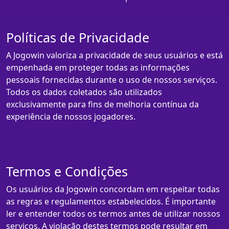
Políticas de Privacidade
A Jogowin valoriza a privacidade de seus usuários e está
empenhada em proteger todas as informações
pessoais fornecidas durante o uso de nossos serviços.
Todos os dados coletados são utilizados
exclusivamente para fins de melhoria contínua da
experiência de nossos jogadores.
Termos e Condições
Os usuários da Jogowin concordam em respeitar todas
as regras e regulamentos estabelecidos. É importante
ler e entender todos os termos antes de utilizar nossos
serviços. A violação destes termos pode resultar em