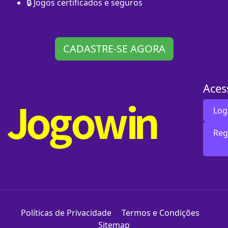
🔒 Jogos certificados e seguros
CADASTRE-SE AGORA
Aces
Log
Reg
Políticas de Privacidade
Termos e Condições
Sitemap