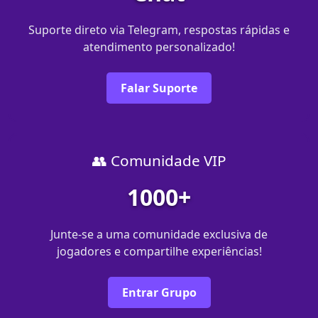
Suporte direto via Telegram, respostas rápidas e
atendimento personalizado!
Falar Suporte
👥 Comunidade VIP
1000+
Junte-se a uma comunidade exclusiva de
jogadores e compartilhe experiências!
Entrar Grupo