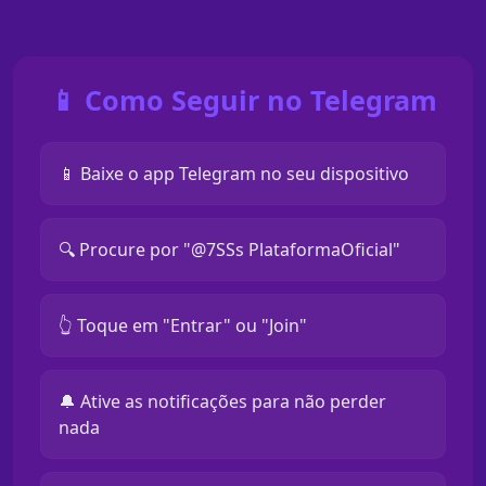
📱 Como Seguir no Telegram
📱 Baixe o app Telegram no seu dispositivo
🔍 Procure por "@7SSs PlataformaOficial"
👆 Toque em "Entrar" ou "Join"
🔔 Ative as notificações para não perder
nada