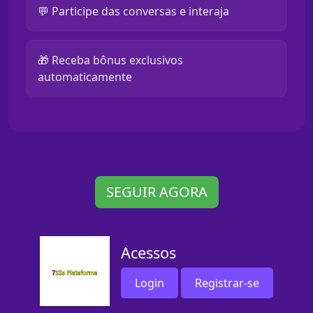
💬 Participe das conversas e interaja
🎁 Receba bônus exclusivos
automaticamente
SEGUIR AGORA
Acessos
Login
Registrar-se